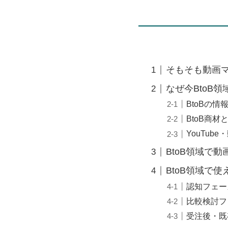
そもそも動画
なぜ今BtoB
BtoBの
BtoB商
YouTu
BtoB領域で
BtoB領域で
認知フェー
比較検討フ
受注後・既