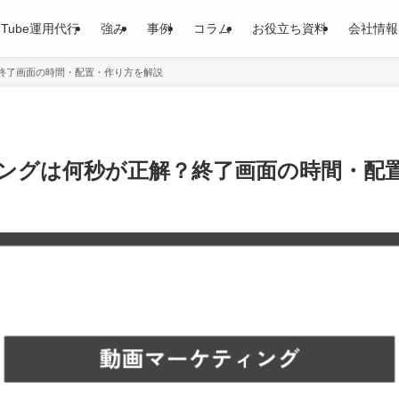
uTube運用代行
強み
事例
コラム
お役立ち資料
会社情報
解？終了画面の時間・配置・作り方を解説
ディングは何秒が正解？終了画面の時間・配